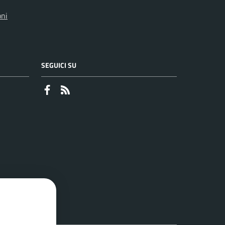
oni
SEGUICI SU
Faceboook
RSS