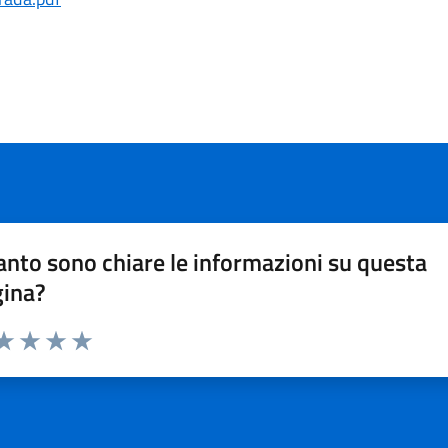
nto sono chiare le informazioni su questa
gina?
da 1 a 5 stelle la pagina
a 1 stelle su 5
aluta 2 stelle su 5
Valuta 3 stelle su 5
Valuta 4 stelle su 5
Valuta 5 stelle su 5