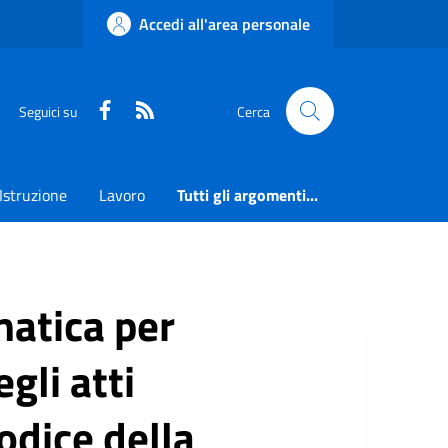
Accedi all'area personale
Faceboook
RSS
Seguici su
Cerca
Istruzione
Lavoro
Tutti gli argomenti...
matica per
gli atti
codice della