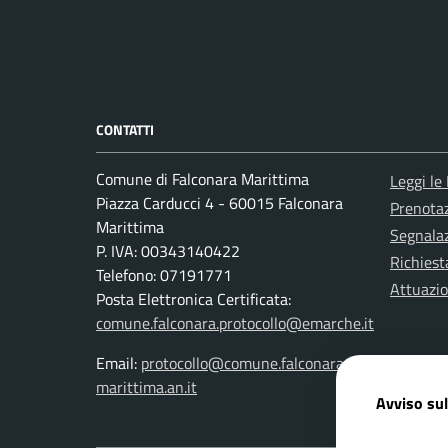
CONTATTI
Comune di Falconara Marittima
Leggi le
Piazza Carducci 4 - 60015 Falconara
Prenota
Marittima
Segnalaz
P. IVA: 00343140422
Richiest
Telefono: 07191771
Attuazi
Posta Elettronica Certificata:
comune.falconara.protocollo@emarche.it
Email:
protocollo@comune.falconara-
marittima.an.it
Avviso sul