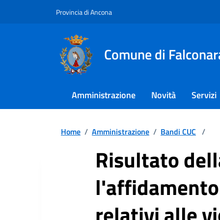
Provincia di Ancona
Comune di Falconar
Amministrazione
Novità
Servizi
Home
/
Amministrazione
/
Bandi CUC
/
Risultato del
l'affidamento 
relativi alle 