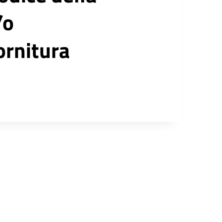
/o
fornitura