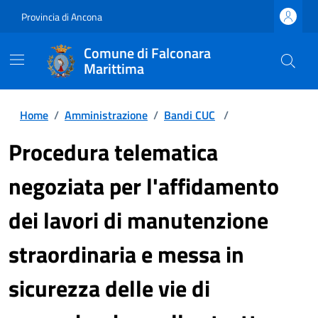
Provincia di Ancona
Comune di Falconara
Marittima
Home
/
Amministrazione
/
Bandi CUC
/
Procedura telematica
negoziata per l'affidamento
dei lavori di manutenzione
straordinaria e messa in
sicurezza delle vie di