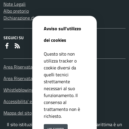
Note Legali
Albo pretorio
Dichiarazione di accessibilità
Avviso sull'utilizzo
SEGUICI SU
dei cookies
Faceboook
RSS
Questo sito non
utilizza tracker o
Area Riservata Consiglieri Comunali
cookie diversi da
quelli tecnici
Area Riservata Polizia Locale
strettamente
necessari al suo
Whistleblowing – Segnalazioni illeciti
funzionamento. Il
Accessibilita' e meccanismo di feedback
consenso al
trattamento non è
Mappa del sito
richiesto.
Il sito istituzionale del Comune di Falconara Marittima è un