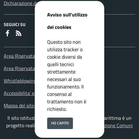
Dichiarazione di accessibilità
Avviso sull'utilizzo
SEGUICI SU
dei cookies
Faceboook
RSS
Questo sito non
utilizza tracker o
Area Riservata Consiglieri Comunali
cookie diversi da
quelli tecnici
Area Riservata Polizia Locale
strettamente
necessari al suo
Whistleblowing – Segnalazioni illeciti
funzionamento. Il
Accessibilita' e meccanismo di feedback
consenso al
trattamento non è
Mappa del sito
richiesto.
Il sito istituzionale del Comune di Falconara Marittima è un
HO CAPITO
progetto realizzato da
ISWEB S.p.A.
con la
Soluzione Comuni
PNRR