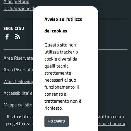
Albo pretorio
Dichiarazione di accessibilità
Avviso sull'utilizzo
SEGUICI SU
dei cookies
Faceboook
RSS
Questo sito non
utilizza tracker o
Area Riservata Consiglieri Comunali
cookie diversi da
quelli tecnici
Area Riservata Polizia Locale
strettamente
necessari al suo
Whistleblowing – Segnalazioni illeciti
funzionamento. Il
Accessibilita' e meccanismo di feedback
consenso al
trattamento non è
Mappa del sito
richiesto.
Il sito istituzionale del Comune di Falconara Marittima è un
HO CAPITO
progetto realizzato da
ISWEB S.p.A.
con la
Soluzione Comuni
PNRR