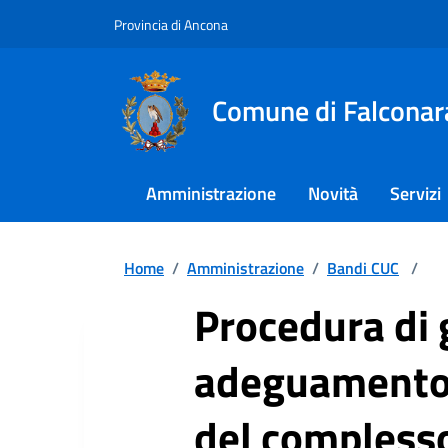
Provincia di Ancona
Comune di Falconar
Amministrazione
Novità
Servizi
Home
/
Amministrazione
/
Bandi CUC
/
Procedura di g
adeguamento 
del complesso