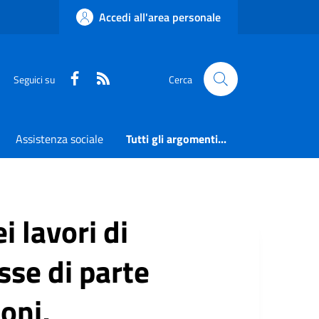
Accedi all'area personale
Faceboook
RSS
Seguici su
Cerca
Assistenza sociale
Tutti gli argomenti...
 lavori di
se di parte
oni,