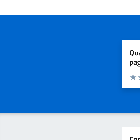
Qua
pa
Valuta 
Valut
V
Con