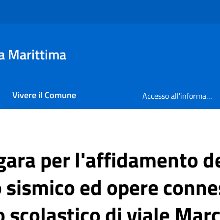
a Marittima
Vivere il Comune
Accesso all'informazione
ara per l'affidamento dei
sismico ed opere connes
 scolastico di viale Marc