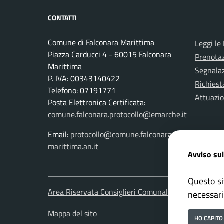
CONTATTI
Comune di Falconara Marittima
Leggi le
Piazza Carducci 4 - 60015 Falconara
Prenota
Marittima
Segnalaz
P. IVA: 00343140422
Richiest
Telefono: 07191771
Attuazi
Posta Elettronica Certificata:
comune.falconara.protocollo@emarche.it
Email:
protocollo@comune.falconara-
marittima.an.it
Avviso sul
Questo si
Area Riservata Consiglieri Comunali
Area Ris
necessari
Mappa del sito
HO CAPITO