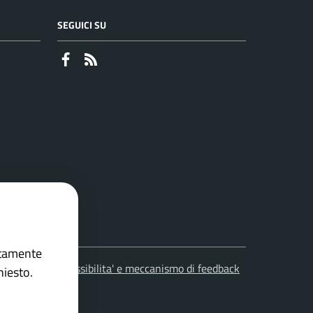
SEGUICI SU
Faceboook
RSS
ettamente
leciti
Accessibilita' e meccanismo di feedback
hiesto.