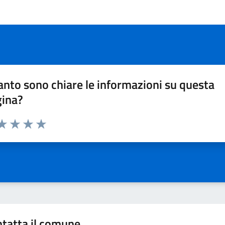
nto sono chiare le informazioni su questa
gina?
da 1 a 5 stelle la pagina
a 1 stelle su 5
aluta 2 stelle su 5
Valuta 3 stelle su 5
Valuta 4 stelle su 5
Valuta 5 stelle su 5
tatta il comune