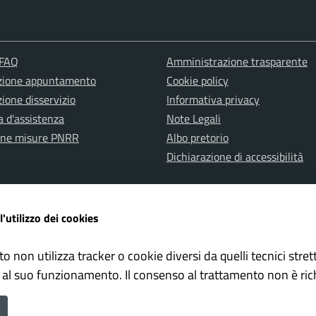
 FAQ
Amministrazione trasparente
zione appuntamento
Cookie policy
ione disservizio
Informativa privacy
a d'assistenza
Note Legali
one misure PNRR
Albo pretorio
Dichiarazione di accessibilità
l'utilizzo dei cookies
to non utilizza tracker o cookie diversi da quelli tecnici str
ervata Polizia Locale
Whistleblowing – Segnalazioni il
 al suo funzionamento. Il consenso al trattamento non è ric