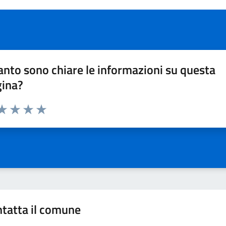
nto sono chiare le informazioni su questa
gina?
da 1 a 5 stelle la pagina
a 1 stelle su 5
aluta 2 stelle su 5
Valuta 3 stelle su 5
Valuta 4 stelle su 5
Valuta 5 stelle su 5
tatta il comune