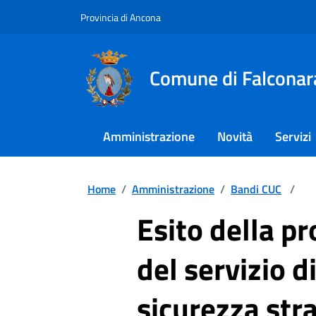
Provincia di Ancona
Comune di Falconar
Amministrazione
Novità
Servizi
Home
/
Amministrazione
/
Bandi CUC
/
Esito della p
del servizio d
sicurezza str