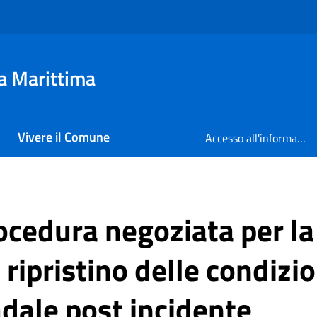
a Marittima
Vivere il Comune
Accesso all'informazione
rocedura negoziata per l
i ripristino delle condizio
adale post incidente