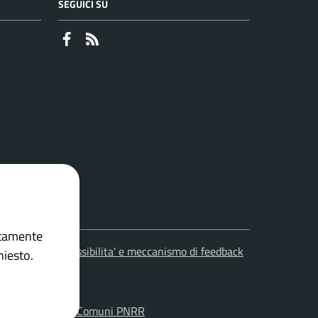
SEGUICI SU
Faceboook
RSS
ettamente
leciti
Accessibilita' e meccanismo di feedback
hiesto.
on la
Soluzione Comuni PNRR