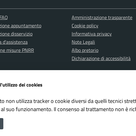
 FAQ
Amministrazione trasparente
zione appuntamento
Cookie policy
ione disservizio
Informativa privacy
a d'assistenza
Note Legali
one misure PNRR
Albo pretorio
Dichiarazione di accessibilità
l'utilizzo dei cookies
to non utilizza tracker o cookie diversi da quelli tecnici str
ervata Polizia Locale
Whistleblowing – Segnalazioni il
 al suo funzionamento. Il consenso al trattamento non è ric
ne di Falconara Marittima è un progetto realizzato da
ISWEB S.p.A.
c