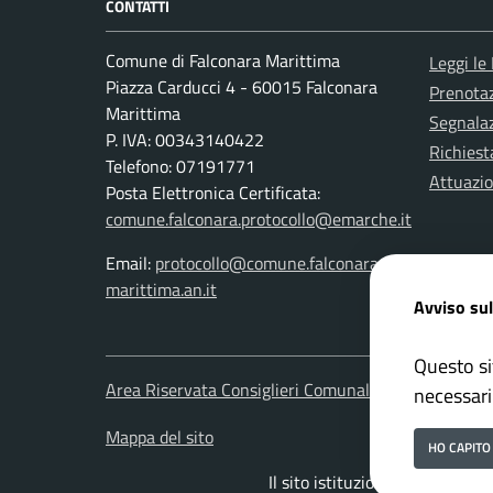
CONTATTI
Comune di Falconara Marittima
Leggi le
Piazza Carducci 4 - 60015 Falconara
Prenota
Marittima
Segnalaz
P. IVA: 00343140422
Richiest
Telefono: 07191771
Attuazi
Posta Elettronica Certificata:
comune.falconara.protocollo@emarche.it
Email:
protocollo@comune.falconara-
marittima.an.it
Avviso sul
Questo si
Area Riservata Consiglieri Comunali
Area Ris
necessari
Mappa del sito
HO CAPITO
Il sito istituzionale del Comu