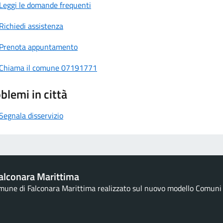
Leggi le domande frequenti
Richiedi assistenza
Prenota appuntamento
Chiama il comune 07191771
blemi in città
Segnala disservizio
alconara Marittima
omune di Falconara Marittima realizzato sul nuovo modello Comuni d