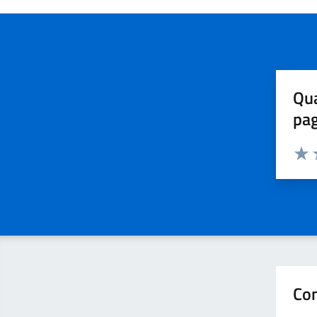
Qua
pa
Valuta 
Valut
V
Con