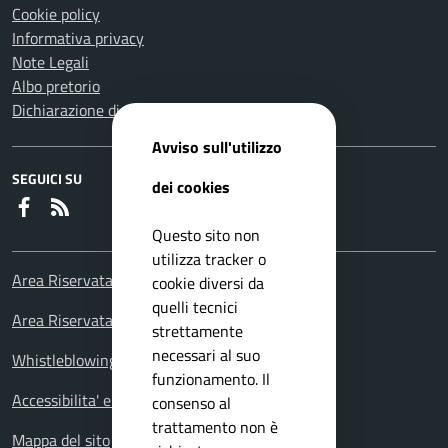
Cookie policy
Informativa privacy
Note Legali
Albo pretorio
Dichiarazione di accessibilità
Avviso sull'utilizzo
SEGUICI SU
dei cookies
Faceboook
RSS
Questo sito non
utilizza tracker o
Area Riservata Consiglieri Comunali
cookie diversi da
quelli tecnici
Area Riservata Polizia Locale
strettamente
necessari al suo
Whistleblowing – Segnalazioni illeciti
funzionamento. Il
Accessibilita' e meccanismo di feedback
consenso al
trattamento non è
Mappa del sito