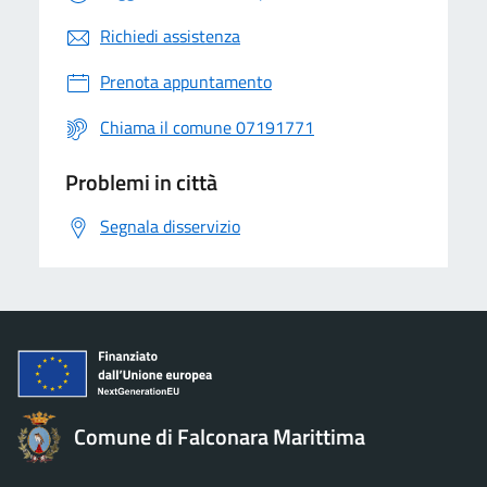
Richiedi assistenza
Prenota appuntamento
Chiama il comune 07191771
Problemi in città
Segnala disservizio
Comune di Falconara Marittima