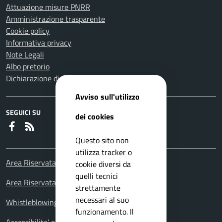
Attuazione misure PNRR
Amministrazione trasparente
Cookie policy
Informativa privacy
Note Legali
Albo pretorio
Dichiarazione di accessibilità
Avviso sull'utilizzo
SEGUICI SU
dei cookies
Faceboook
RSS
Questo sito non
utilizza tracker o
Area Riservata Consiglieri Comunali
cookie diversi da
quelli tecnici
Area Riservata Polizia Locale
strettamente
necessari al suo
Whistleblowing – Segnalazioni illeciti
funzionamento. Il