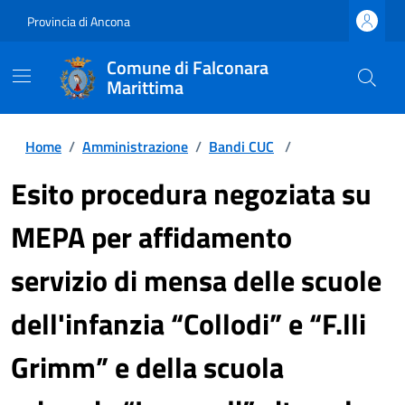
Provincia di Ancona
Comune di Falconara
Marittima
Home
/
Amministrazione
/
Bandi CUC
/
Esito procedura negoziata su
MEPA per affidamento
servizio di mensa delle scuole
dell'infanzia “Collodi” e “F.lli
Grimm” e della scuola