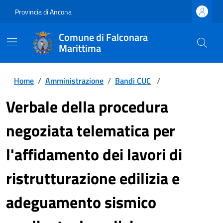
Provincia di Ancona
Comune di Falconara
Marittima
Home
/
Amministrazione
/
Bandi CUC
/
Verbale della procedura
negoziata telematica per
l'affidamento dei lavori di
ristrutturazione edilizia e
adeguamento sismico