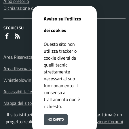
Albo pretorio
Dichiarazione di accessibilità
Avviso sull'utilizzo
SEGUICI SU
dei cookies
Faceboook
RSS
Questo sito non
utilizza tracker o
Area Riservata Consiglieri Comunali
cookie diversi da
quelli tecnici
Area Riservata Polizia Locale
strettamente
necessari al suo
Whistleblowing – Segnalazioni illeciti
funzionamento. Il
Accessibilita' e meccanismo di feedback
consenso al
trattamento non è
Mappa del sito
richiesto.
Il sito istituzionale del Comune di Falconara Marittima è un
HO CAPITO
progetto realizzato da
ISWEB S.p.A.
con la
Soluzione Comuni
PNRR