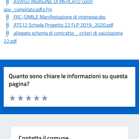
AVVISO INDAGINE DI MERCATO contr
pov_compilato.pdf.p7m
FAC-SIMILE Manifestazione di interesse.doc
ATS12 Scheda Progetto 22 FLP 2019_2020.pdf
allegato schema di contratto _ criteri di valutazione
22.pdf
Quanto sono chiare le informazioni su questa
pagina?
Valuta da 1 a 5 stelle la pagina
Valuta 1 stelle su 5
Valuta 2 stelle su 5
Valuta 3 stelle su 5
Valuta 4 stelle su 5
Valuta 5 stelle su 5
Contatta il comune