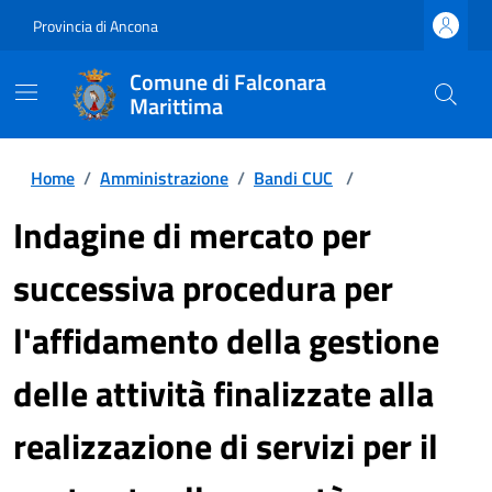
Provincia di Ancona
Comune di Falconara
Marittima
Home
/
Amministrazione
/
Bandi CUC
/
Indagine di mercato per
successiva procedura per
l'affidamento della gestione
delle attività finalizzate alla
realizzazione di servizi per il