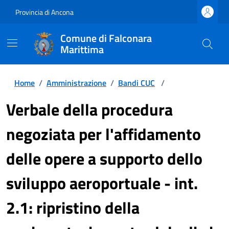
Provincia di Ancona
Comune di Falconara
Marittima
Home
/
Amministrazione
/
Bandi CUC
/
Verbale della procedura
negoziata per l'affidamento
delle opere a supporto dello
sviluppo aeroportuale - int.
2.1: ripristino della