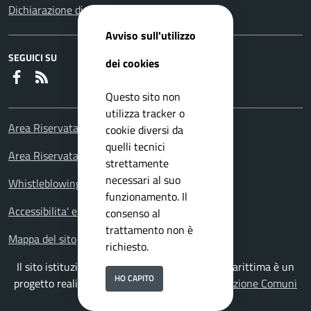
Dichiarazione di accessibilità
Avviso sull'utilizzo
SEGUICI SU
dei cookies
Faceboook
RSS
Questo sito non
utilizza tracker o
Area Riservata Consiglieri Comunali
cookie diversi da
quelli tecnici
Area Riservata Polizia Locale
strettamente
necessari al suo
Whistleblowing – Segnalazioni illeciti
funzionamento. Il
Accessibilita' e meccanismo di feedback
consenso al
trattamento non è
Mappa del sito
richiesto.
Il sito istituzionale del Comune di Falconara Marittima è un
HO CAPITO
progetto realizzato da
ISWEB S.p.A.
con la
Soluzione Comuni
PNRR