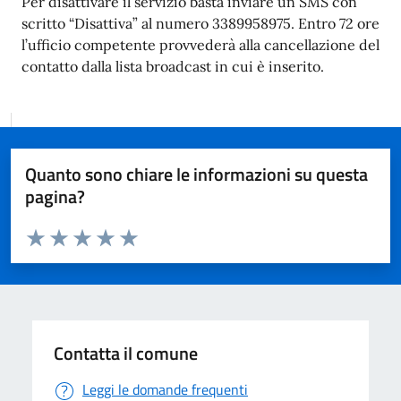
Per disattivare il servizio basta inviare un SMS con
scritto “Disattiva” al numero 3389958975. Entro 72 ore
l’ufficio competente provvederà alla cancellazione del
contatto dalla lista broadcast in cui è inserito.
Quanto sono chiare le informazioni su questa
pagina?
Valuta da 1 a 5 stelle la pagina
Valuta 1 stelle su 5
Valuta 2 stelle su 5
Valuta 3 stelle su 5
Valuta 4 stelle su 5
Valuta 5 stelle su 5
Contatta il comune
Leggi le domande frequenti