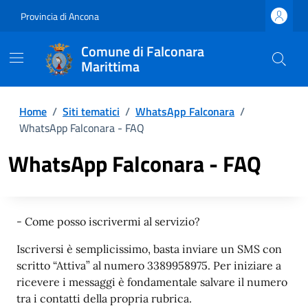
Provincia di Ancona
Comune di Falconara
Marittima
Home
/
Siti tematici
/
WhatsApp Falconara
/
WhatsApp Falconara - FAQ
WhatsApp Falconara - FAQ
- Come posso iscrivermi al servizio?
Iscriversi è semplicissimo, basta inviare un SMS con
scritto “Attiva” al numero 3389958975. Per iniziare a
ricevere i messaggi è fondamentale salvare il numero
tra i contatti della propria rubrica.