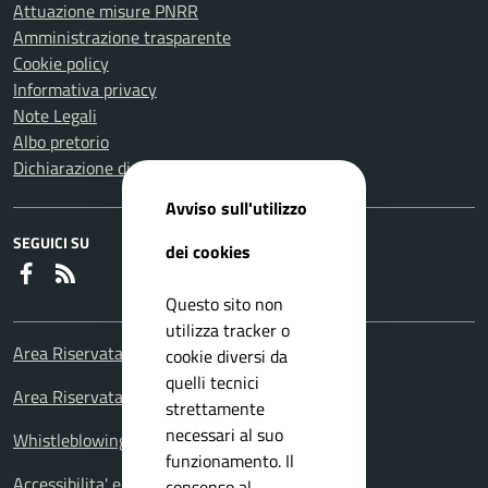
Attuazione misure PNRR
Amministrazione trasparente
Cookie policy
Informativa privacy
Note Legali
Albo pretorio
Dichiarazione di accessibilità
Avviso sull'utilizzo
SEGUICI SU
dei cookies
Faceboook
RSS
Questo sito non
utilizza tracker o
Area Riservata Consiglieri Comunali
cookie diversi da
quelli tecnici
Area Riservata Polizia Locale
strettamente
necessari al suo
Whistleblowing – Segnalazioni illeciti
funzionamento. Il
Accessibilita' e meccanismo di feedback
consenso al