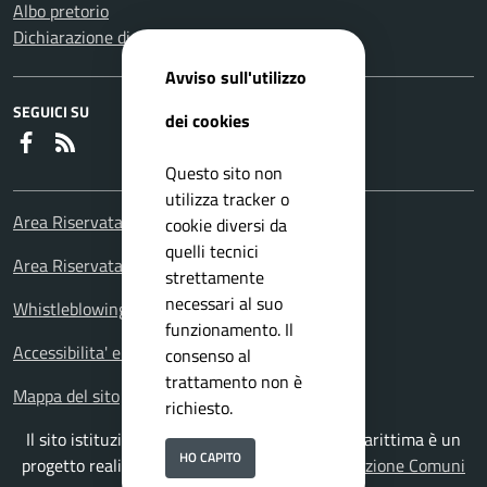
Albo pretorio
Dichiarazione di accessibilità
Avviso sull'utilizzo
SEGUICI SU
dei cookies
Faceboook
RSS
Questo sito non
utilizza tracker o
Area Riservata Consiglieri Comunali
cookie diversi da
quelli tecnici
Area Riservata Polizia Locale
strettamente
necessari al suo
Whistleblowing – Segnalazioni illeciti
funzionamento. Il
Accessibilita' e meccanismo di feedback
consenso al
trattamento non è
Mappa del sito
richiesto.
Il sito istituzionale del Comune di Falconara Marittima è un
HO CAPITO
progetto realizzato da
ISWEB S.p.A.
con la
Soluzione Comuni