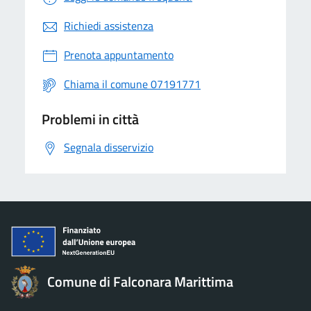
Richiedi assistenza
Prenota appuntamento
Chiama il comune 07191771
Problemi in città
Segnala disservizio
Comune di Falconara Marittima