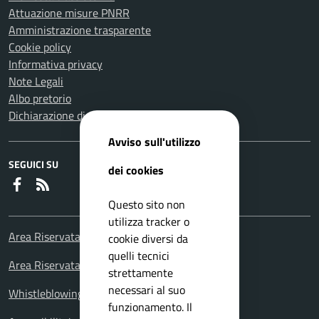
Attuazione misure PNRR
Amministrazione trasparente
Cookie policy
Informativa privacy
Note Legali
Albo pretorio
Dichiarazione di accessibilità
Avviso sull'utilizzo
SEGUICI SU
dei cookies
Faceboook
RSS
Questo sito non
utilizza tracker o
Area Riservata Consiglieri Comunali
cookie diversi da
quelli tecnici
Area Riservata Polizia Locale
strettamente
necessari al suo
Whistleblowing – Segnalazioni illeciti
funzionamento. Il