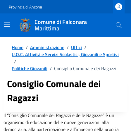
Provincia di Ancona
Comune di Falconara
Marittima
Home
/
Amministrazione
/
Uffici
/
U.O.C. Attività e Servizi Scolastici, Giovanili e Sportivi
/
Politiche Giovanili
/
Consiglio Comunale dei Ragazzi
Consiglio Comunale dei
Ragazzi
Il “Consiglio Comunale dei Ragazzi e delle Ragazze” è un
organismo di educazione delle nuove generazioni alla
democrazia, alla partecipazione e all’impegno nella propria