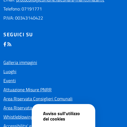
Telefono: 07191771
P.IVA: 00343140422
SEGUICI SU
Galleria immagini
Luoghi
Eventi
Attuazione Misure PNRR
Area Riservata Consiglieri Comunali
Area Riservata Polizia Locale
Avviso sull'utilizzo
Whistleblowing – Segnalazioni illeciti
dei cookies
Accessibilita' e meccanismo di feedback