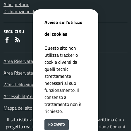
Albo pretorio
Dichiarazione di accessibilità
Avviso sull'utilizzo
SEGUICI SU
dei cookies
Faceboook
RSS
Questo sito non
utilizza tracker o
Area Riservata Consiglieri Comunali
cookie diversi da
quelli tecnici
Area Riservata Polizia Locale
strettamente
necessari al suo
Whistleblowing – Segnalazioni illeciti
funzionamento. Il
Accessibilita' e meccanismo di feedback
consenso al
trattamento non è
Mappa del sito
richiesto.
Il sito istituzionale del Comune di Falconara Marittima è un
HO CAPITO
progetto realizzato da
ISWEB S.p.A.
con la
Soluzione Comuni