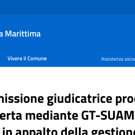
a Marittima
Vivere il Comune
Assistenza socia
ssione giudicatrice pr
perta mediante GT-SUAM
in appalto della gestion