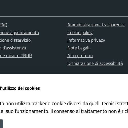
 FAQ
Amministrazione trasparente
zione appuntamento
Cookie policy
ione disservizio
Informativa privacy
a d'assistenza
Note Legali
one misure PNRR
Albo pretorio
Dichiarazione di accessibilità
l'utilizzo dei cookies
to non utilizza tracker o cookie diversi da quelli tecnici str
ervata Polizia Locale
Whistleblowing – Segnalazioni il
 al suo funzionamento. Il consenso al trattamento non è ric