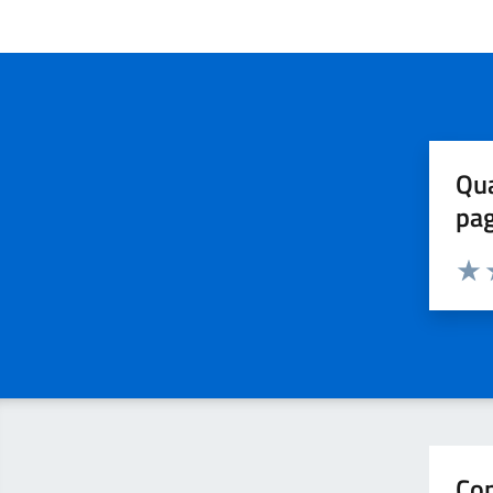
Qua
pa
Valuta 
Valut
V
Con