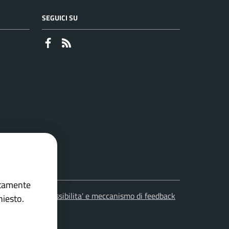
SEGUICI SU
Faceboook
RSS
ettamente
leciti
Accessibilita' e meccanismo di feedback
hiesto.