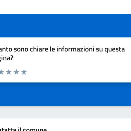
nto sono chiare le informazioni su questa
gina?
da 1 a 5 stelle la pagina
a 1 stelle su 5
aluta 2 stelle su 5
Valuta 3 stelle su 5
Valuta 4 stelle su 5
Valuta 5 stelle su 5
tatta il comune