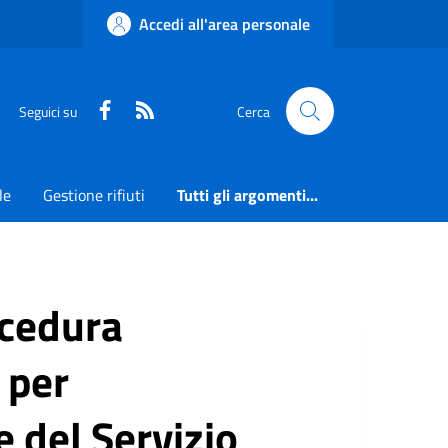
Accedi all'area personale
Faceboook
RSS
Seguici su
Cerca
le
Gestione rifiuti
Tutti gli argomenti...
ocedura
 per
e del Servizio