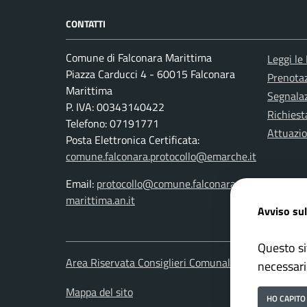
CONTATTI
Comune di Falconara Marittima
Leggi le
Piazza Carducci 4 - 60015 Falconara
Prenota
Marittima
Segnalaz
P. IVA: 00343140422
Richiest
Telefono: 07191771
Attuazi
Posta Elettronica Certificata:
comune.falconara.protocollo@emarche.it
Email:
protocollo@comune.falconara-
marittima.an.it
Avviso sul
Questo si
Area Riservata Consiglieri Comunali
Area Ris
necessari
Mappa del sito
HO CAPITO