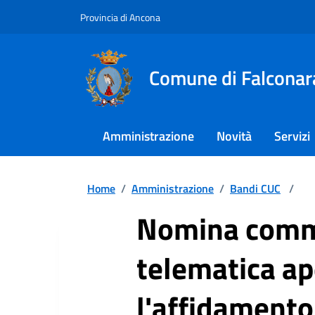
Provincia di Ancona
Comune di Falconar
Amministrazione
Novità
Servizi
Home
/
Amministrazione
/
Bandi CUC
/
Nomina commi
telematica a
l'affidamento 