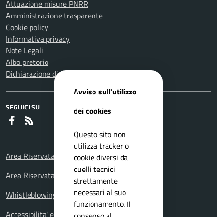
Attuazione misure PNRR
Amministrazione trasparente
Cookie policy
Informativa privacy
Note Legali
Albo pretorio
Dichiarazione di accessibilità
Avviso sull'utilizzo
SEGUICI SU
dei cookies
Faceboook
RSS
Questo sito non
utilizza tracker o
Area Riservata Consiglieri Comunali
cookie diversi da
quelli tecnici
Area Riservata Polizia Locale
strettamente
necessari al suo
Whistleblowing – Segnalazioni illeciti
funzionamento. Il
Accessibilita' e meccanismo di feedback
consenso al