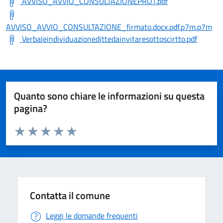
AVVISO_AVVIO_CONSULTAZIONEPROT.pdf
AVVISO_AVVIO_CONSULTAZIONE_firmato.docx.pdf.p7m.p7m
Verbaleindividuazionedittedainvitaresottoscirtto.pdf
Quanto sono chiare le informazioni su questa
pagina?
Valuta da 1 a 5 stelle la pagina
Valuta 1 stelle su 5
Valuta 2 stelle su 5
Valuta 3 stelle su 5
Valuta 4 stelle su 5
Valuta 5 stelle su 5
Contatta il comune
Leggi le domande frequenti