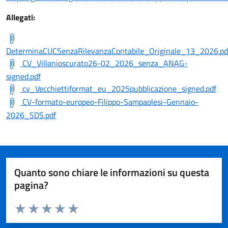
Allegati:
DeterminaCUCSenzaRilevanzaContabile_Originale_13_2026.pd
CV_Villanioscurato26-02_2026_senza_ANAG-
signed.pdf
cv_Vecchiettiformat_eu_2025pubblicazione_signed.pdf
CV-formato-europeo-Filippo-Sampaolesi-Gennaio-
2026_SDS.pdf
Quanto sono chiare le informazioni su questa
pagina?
Valuta da 1 a 5 stelle la pagina
Valuta 1 stelle su 5
Valuta 2 stelle su 5
Valuta 3 stelle su 5
Valuta 4 stelle su 5
Valuta 5 stelle su 5