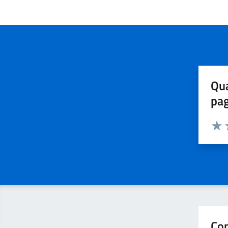
Qua
pa
Valuta 
Valut
V
Con