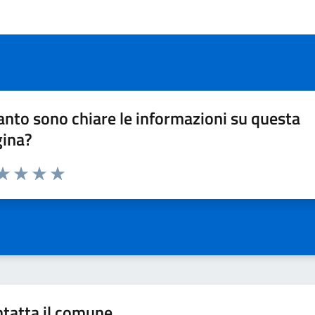
nto sono chiare le informazioni su questa
gina?
da 1 a 5 stelle la pagina
a 1 stelle su 5
aluta 2 stelle su 5
Valuta 3 stelle su 5
Valuta 4 stelle su 5
Valuta 5 stelle su 5
tatta il comune