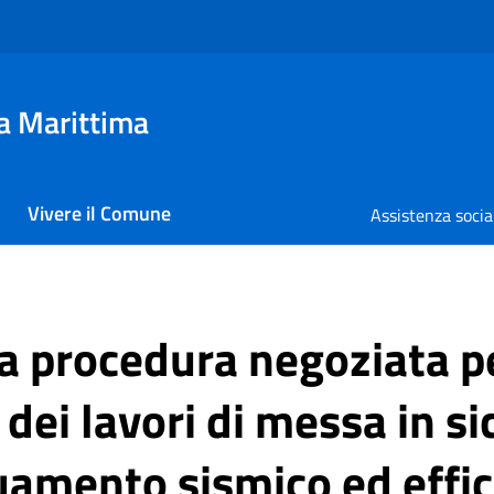
a Marittima
Vivere il Comune
Assistenza socia
la procedura negoziata p
dei lavori di messa in s
uamento sismico ed effi