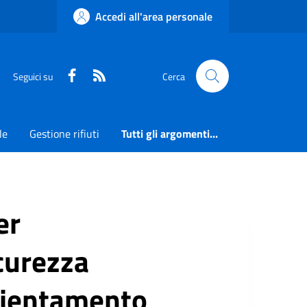
Accedi all'area personale
Faceboook
RSS
Seguici su
Cerca
le
Gestione rifiuti
Tutti gli argomenti...
er
icurezza
cientamento