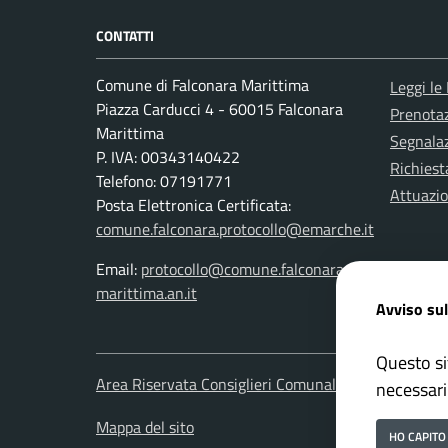
CONTATTI
Comune di Falconara Marittima
Leggi le
Piazza Carducci 4 - 60015 Falconara
Prenota
Marittima
Segnalaz
P. IVA: 00343140422
Richiest
Telefono: 07191771
Attuazi
Posta Elettronica Certificata:
comune.falconara.protocollo@emarche.it
Email:
protocollo@comune.falconara-
marittima.an.it
Avviso sul
Questo si
Area Riservata Consiglieri Comunali
Area Ris
necessari
Mappa del sito
HO CAPITO