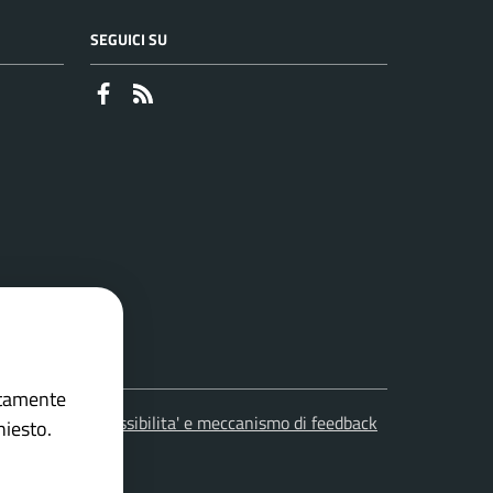
SEGUICI SU
Faceboook
RSS
ettamente
leciti
Accessibilita' e meccanismo di feedback
hiesto.