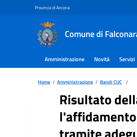
Provincia di Ancona
Comune di Falconar
Amministrazione
Novità
Servizi
Home
/
Amministrazione
/
Bandi CUC
/
Risultato del
l'affidamento 
tramite adeg