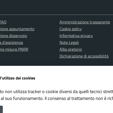
 FAQ
Amministrazione trasparente
zione appuntamento
Cookie policy
ione disservizio
Informativa privacy
a d'assistenza
Note Legali
one misure PNRR
Albo pretorio
Dichiarazione di accessibilità
l'utilizzo dei cookies
to non utilizza tracker o cookie diversi da quelli tecnici str
ervata Polizia Locale
Whistleblowing – Segnalazioni il
 al suo funzionamento. Il consenso al trattamento non è ric