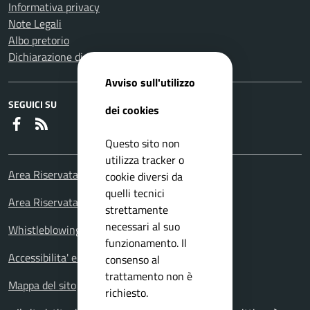
Informativa privacy
Note Legali
Albo pretorio
Dichiarazione di accessibilità
Avviso sull'utilizzo
SEGUICI SU
dei cookies
Faceboook
RSS
Questo sito non
utilizza tracker o
Area Riservata Consiglieri Comunali
cookie diversi da
quelli tecnici
Area Riservata Polizia Locale
strettamente
necessari al suo
Whistleblowing – Segnalazioni illeciti
funzionamento. Il
Accessibilita' e meccanismo di feedback
consenso al
trattamento non è
Mappa del sito
richiesto.