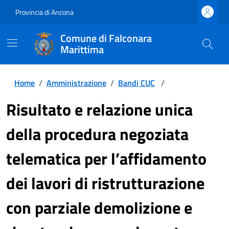
Provincia di Ancona
Comune di Falconara
Marittima
Home
/
Amministrazione
/
Bandi CUC
/
Risultato e relazione unica
della procedura negoziata
telematica per l’affidamento
dei lavori di ristrutturazione
con parziale demolizione e