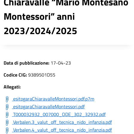
Chiaravalle “Mario Montesano
Montessori” anni
2023/2024/2025
Data di pubblicazione:
17-04-23
Codice CIG:
9389501D55
Allegati:
esitogaraChiaravalleMontessori.pdf.p7m
esitogaraChiaravalleMontessori.pdf
T000032932_007000_ODE_302_32932.pdf
Verbalen.3_valut_off_tecnica_nido_infanzia.pdf
Verbalen.4_valut_off_tecnica_nido_infanzia.pdf