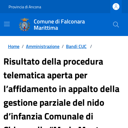
Provincia di Ancona
Comune di Falconara
Marittima
Home
/
Amministrazione
/
Bandi CUC
/
Risultato della procedura
telematica aperta per
l’affidamento in appalto della
gestione parziale del nido
d’infanzia Comunale di