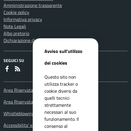
Amministrazione trasparente
Cookie policy
Informativa privacy
Note Legali
Albo pretorio
Dichiarazione di accessibilità
Avviso sull'utilizzo
SEGUICI SU
dei cookies
Faceboook
RSS
Questo sito non
utilizza tracker o
Area Riservata Consiglieri Comunali
cookie diversi da
quelli tecnici
Area Riservata Polizia Locale
strettamente
necessari al suo
Whistleblowing – Segnalazioni illeciti
funzionamento. Il
Accessibilita' e meccanismo di feedback
consenso al