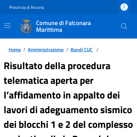
Provincia di Ancona
Comune di Falconara
Marittima
Home
/
Amministrazione
/
Bandi CUC
/
Risultato della procedura
telematica aperta per
l’affidamento in appalto dei
lavori di adeguamento sismico
dei blocchi 1 e 2 del complesso