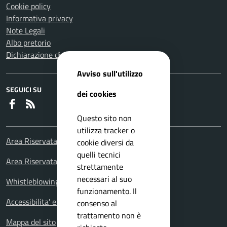
Cookie policy
Informativa privacy
Note Legali
Albo pretorio
Dichiarazione di accessibilità
Avviso sull'utilizzo
SEGUICI SU
dei cookies
Faceboook
RSS
Questo sito non
utilizza tracker o
Area Riservata Consiglieri Comunali
cookie diversi da
quelli tecnici
Area Riservata Polizia Locale
strettamente
necessari al suo
Whistleblowing – Segnalazioni illeciti
funzionamento. Il
Accessibilita' e meccanismo di feedback
consenso al
trattamento non è
Mappa del sito