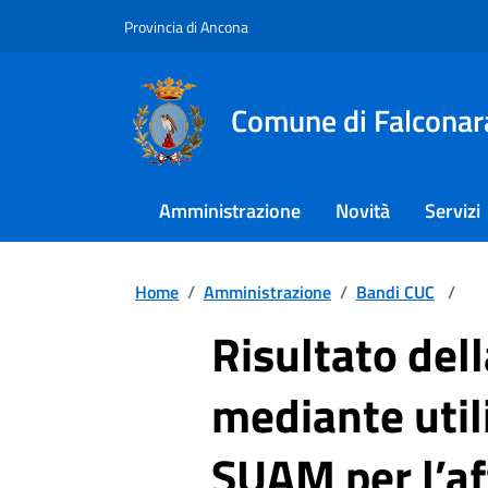
Provincia di Ancona
Comune di Falconar
Amministrazione
Novità
Servizi
Home
/
Amministrazione
/
Bandi CUC
/
Risultato del
mediante util
SUAM per l’af