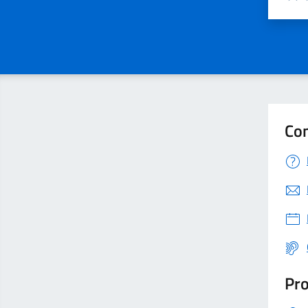
Valut
V
Con
Pro