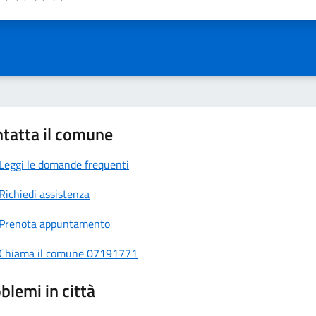
a 1 stelle su 5
aluta 2 stelle su 5
Valuta 3 stelle su 5
Valuta 4 stelle su 5
Valuta 5 stelle su 5
tatta il comune
Leggi le domande frequenti
Richiedi assistenza
Prenota appuntamento
Chiama il comune 07191771
blemi in città