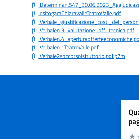
Determinan.547_30.06.2023_Aggiudicazio
esitogaraChiaravalleTeatroValle.pdf
Verbale_giustificazione_costi_del_perso
Verbalen.3_valutazione_off_tecnica.pdf
Verbalen.4_aperturaofferteeconomiche.pd
Verbalen.1TeatroValle.pdf
Verbale2soccorsoistruttorio.pdf.p7m
Qua
pa
Valuta 