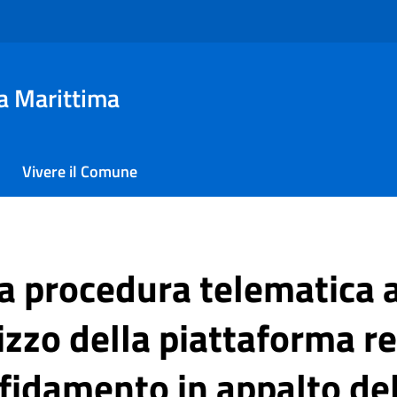
a Marittima
Vivere il Comune
la procedura telematica 
izzo della piattaforma r
fidamento in appalto del