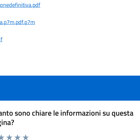
nedefinitiva.pdf
na.p7m.pdf.p7m
f
nto sono chiare le informazioni su questa
gina?
da 1 a 5 stelle la pagina