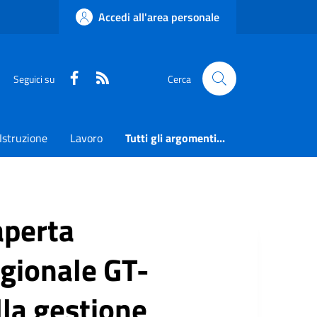
Accedi all'area personale
Faceboook
RSS
Seguici su
Cerca
Istruzione
Lavoro
Tutti gli argomenti...
aperta
egionale GT-
la gestione