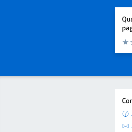
Qua
pa
Valuta 
Valut
V
Con