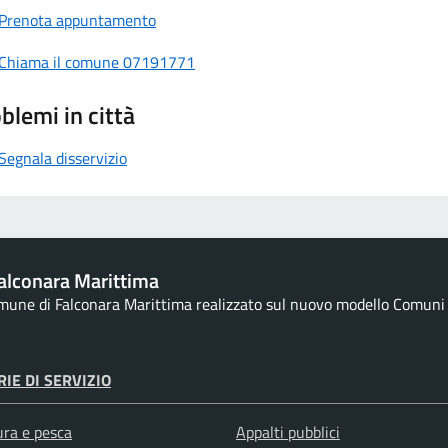
Prenota appuntamento
Chiama il comune 07191771
blemi in città
Segnala disservizio
alconara Marittima
omune di Falconara Marittima realizzato sul nuovo modello Comuni d
IE DI SERVIZIO
ura e pesca
Appalti pubblici