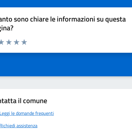
nto sono chiare le informazioni su questa
gina?
da 1 a 5 stelle la pagina
a 1 stelle su 5
aluta 2 stelle su 5
Valuta 3 stelle su 5
Valuta 4 stelle su 5
Valuta 5 stelle su 5
tatta il comune
Leggi le domande frequenti
Richiedi assistenza