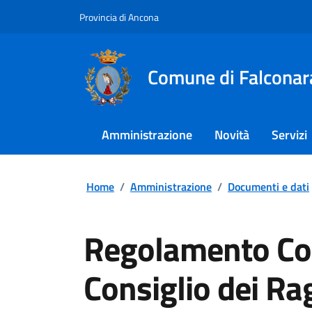
Provincia di Ancona
Comune di Falconar
Amministrazione
Novità
Servizi
Home
/
Amministrazione
/
Documenti e dati
Regolamento Co
Consiglio dei Rag