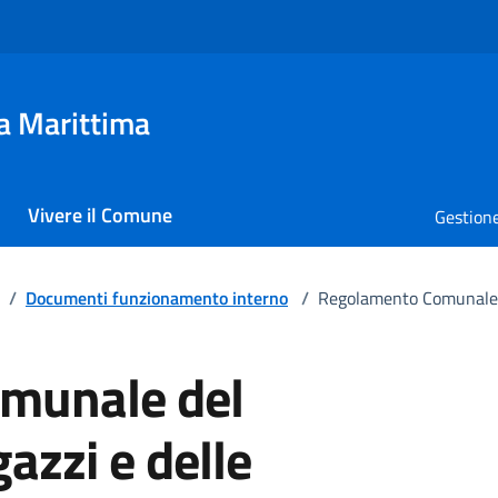
a Marittima
Vivere il Comune
Gestione
/
Documenti funzionamento interno
/
Regolamento Comunale d
munale del
azzi e delle