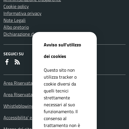
Cookie policy
Informativa privacy
Note Legali
Albo pretorio
Dichiarazione di accessibilità
Avviso sull'utilizzo
SEGUICI SU
dei cookies
Faceboook
RSS
Questo sito non
utilizza tracker o
Area Riservata Consiglieri Comunali
cookie diversi da
quelli tecnici
Area Riservata Polizia Locale
strettamente
necessari al suo
Whistleblowing – Segnalazioni illeciti
funzionamento. Il
Accessibilita' e meccanismo di feedback
consenso al
trattamento non è