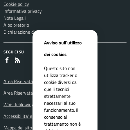
Cookie policy
Informativa privacy
Note Legali
Albo pretorio
Dichiarazione di accessibilità
Avviso sull'utilizzo
SEGUICI SU
dei cookies
Faceboook
RSS
Questo sito non
utilizza tracker o
Area Riservata Consiglieri Comunali
cookie diversi da
quelli tecnici
Area Riservata Polizia Locale
strettamente
necessari al suo
Whistleblowing – Segnalazioni illeciti
funzionamento. Il
Accessibilita' e meccanismo di feedback
consenso al
trattamento non è
Mappa del sito