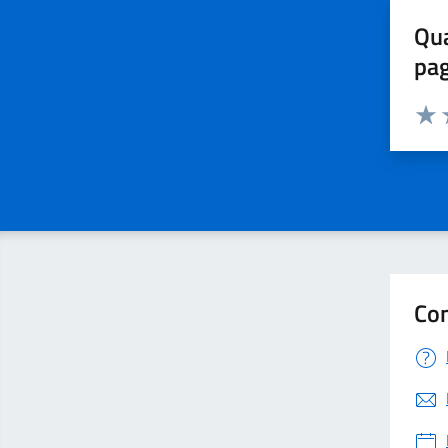
Qua
pa
Valuta 
Valut
V
Con