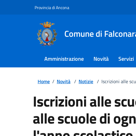
Provincia di Ancona
Comune di Falconar
Amministrazione
Novità
Servizi
Home
/
Novità
/
Notizie
/
Iscrizioni alle s
Iscrizioni alle sc
alle scuole di og
l'anno scolastic