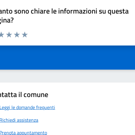
nto sono chiare le informazioni su questa
gina?
da 1 a 5 stelle la pagina
a 1 stelle su 5
aluta 2 stelle su 5
Valuta 3 stelle su 5
Valuta 4 stelle su 5
Valuta 5 stelle su 5
tatta il comune
Leggi le domande frequenti
Richiedi assistenza
Prenota appuntamento