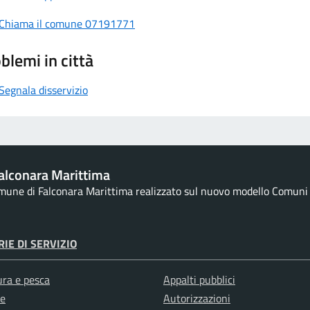
Chiama il comune 07191771
blemi in città
Segnala disservizio
alconara Marittima
omune di Falconara Marittima realizzato sul nuovo modello Comuni d
IE DI SERVIZIO
ura e pesca
Appalti pubblici
e
Autorizzazioni