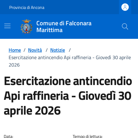
Provincia di Ancona
Comune di Falconara
Marittima
Home
/
Novità
/
Notizie
/
Esercitazione antincendio Api raffineria - Giovedì 30 aprile
2026
Esercitazione antincendio
Api raffineria - Giovedì 30
aprile 2026
Dettagli della notizia
Data:
Tempo di lettura: