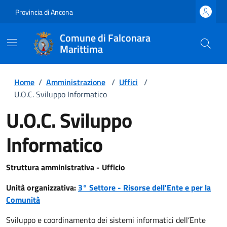
Provincia di Ancona
Comune di Falconara
Marittima
Home
/
Amministrazione
/
Uffici
/
U.O.C. Sviluppo Informatico
U.O.C. Sviluppo
Informatico
Struttura amministrativa - Ufficio
Unità organizzativa:
3° Settore - Risorse dell'Ente e per la
Comunità
Sviluppo e coordinamento dei sistemi informatici dell’Ente