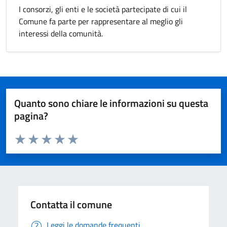
I consorzi, gli enti e le società partecipate di cui il
Comune fa parte per rappresentare al meglio gli
interessi della comunità.
Quanto sono chiare le informazioni su questa
pagina?
Valuta da 1 a 5 stelle la pagina
Valuta 1 stelle su 5
Valuta 2 stelle su 5
Valuta 3 stelle su 5
Valuta 4 stelle su 5
Valuta 5 stelle su 5
Contatta il comune
Leggi le domande frequenti