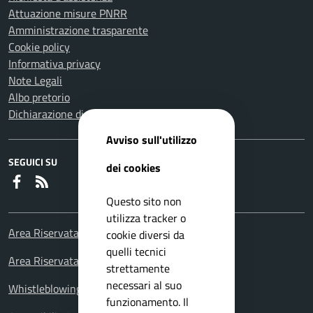
Attuazione misure PNRR
Amministrazione trasparente
Cookie policy
Informativa privacy
Note Legali
Albo pretorio
Dichiarazione di accessibilità
Avviso sull'utilizzo
SEGUICI SU
dei cookies
Faceboook
RSS
Questo sito non
utilizza tracker o
Area Riservata Consiglieri Comunali
cookie diversi da
quelli tecnici
Area Riservata Polizia Locale
strettamente
necessari al suo
Whistleblowing – Segnalazioni illeciti
funzionamento. Il