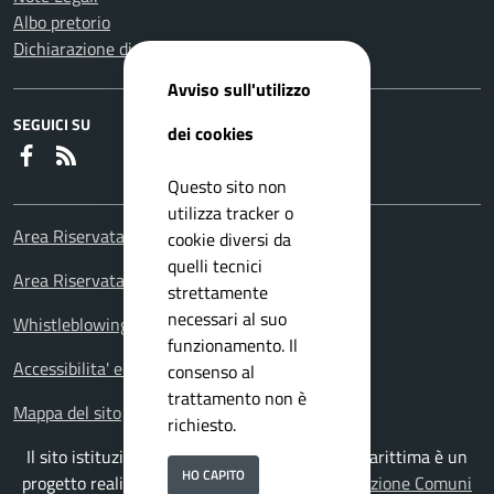
Albo pretorio
Dichiarazione di accessibilità
Avviso sull'utilizzo
SEGUICI SU
dei cookies
Faceboook
RSS
Questo sito non
utilizza tracker o
Area Riservata Consiglieri Comunali
cookie diversi da
quelli tecnici
Area Riservata Polizia Locale
strettamente
necessari al suo
Whistleblowing – Segnalazioni illeciti
funzionamento. Il
Accessibilita' e meccanismo di feedback
consenso al
trattamento non è
Mappa del sito
richiesto.
Il sito istituzionale del Comune di Falconara Marittima è un
HO CAPITO
progetto realizzato da
ISWEB S.p.A.
con la
Soluzione Comuni