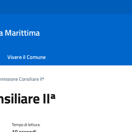
a Marittima
Vivere il Comune
issione Consiliare IIª
iliare IIª
a
Tempo di lettura:
10 secondi