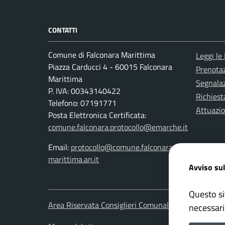
CONTATTI
Comune di Falconara Marittima
Leggi le
Piazza Carducci 4 - 60015 Falconara
Prenota
Marittima
Segnalaz
P. IVA: 00343140422
Richiest
Telefono: 07191771
Attuazi
Posta Elettronica Certificata:
comune.falconara.protocollo@emarche.it
Email:
protocollo@comune.falconara-
marittima.an.it
Avviso sul
Questo si
Area Riservata Consiglieri Comunali
Area Ris
necessari