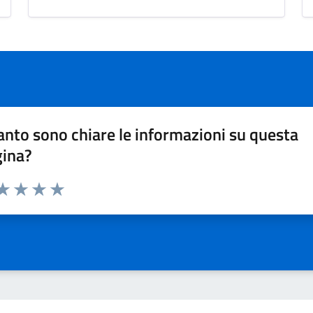
nto sono chiare le informazioni su questa
gina?
da 1 a 5 stelle la pagina
a 1 stelle su 5
aluta 2 stelle su 5
Valuta 3 stelle su 5
Valuta 4 stelle su 5
Valuta 5 stelle su 5