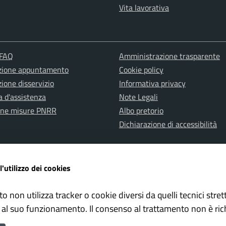
Vita lavorativa
 FAQ
Amministrazione trasparente
zione appuntamento
Cookie policy
ione disservizio
Informativa privacy
a d'assistenza
Note Legali
one misure PNRR
Albo pretorio
Dichiarazione di accessibilità
l'utilizzo dei cookies
to non utilizza tracker o cookie diversi da quelli tecnici str
ervata Polizia Locale
Whistleblowing – Segnalazioni il
 al suo funzionamento. Il consenso al trattamento non è ric