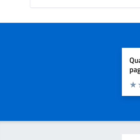
Qua
pa
Valuta 
Valut
V