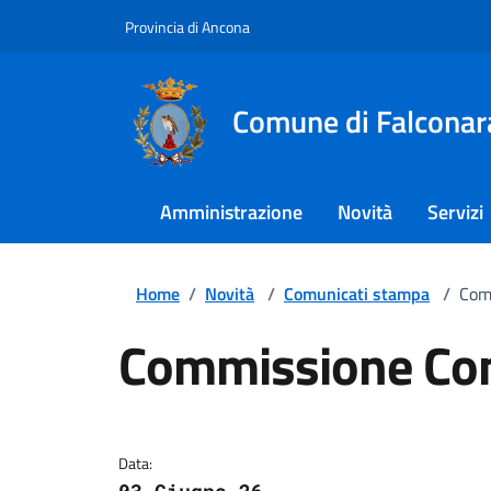
Provincia di Ancona
Comune di Falconar
Amministrazione
Novità
Servizi
Home
/
Novità
/
Comunicati stampa
/
Comm
Commissione Cons
Dettagli della notizi
Data: