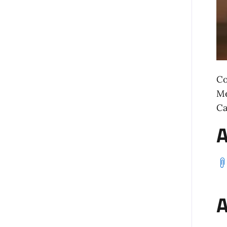
Co
Me
Ca
A
A