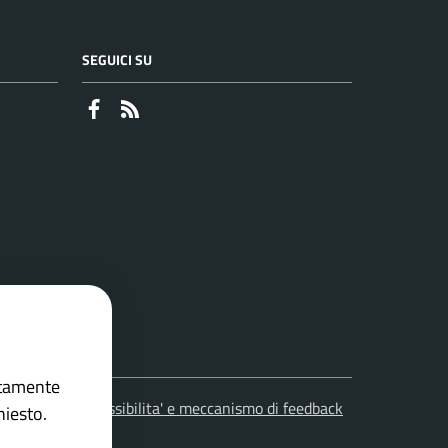
SEGUICI SU
Faceboook
RSS
ettamente
leciti
Accessibilita' e meccanismo di feedback
hiesto.