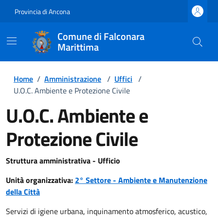
Provincia di Ancona
Comune di Falconara
Marittima
Home
/
Amministrazione
/
Uffici
/
U.O.C. Ambiente e Protezione Civile
U.O.C. Ambiente e
Protezione Civile
Struttura amministrativa - Ufficio
Unità organizzativa:
2° Settore - Ambiente e Manutenzione
della Città
Servizi di igiene urbana, inquinamento atmosferico, acustico,