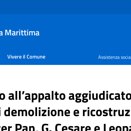
a Marittima
Vivere il Comune
Assistenza socia
o all’appalto aggiudicato
i demolizione e ricostru
er Pan, G. Cesare e Leopa