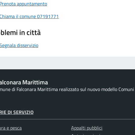
Prenota appuntamento
Chiama il comune 07191771
blemi in città
Segnala disservizio
alconara Marittima
omune di Falconara Marittima realizzato sul nuovo modello Comuni d
IE DI SERVIZIO
ura e pesca
Appalti pubblici