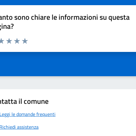
nto sono chiare le informazioni su questa
gina?
da 1 a 5 stelle la pagina
a 1 stelle su 5
aluta 2 stelle su 5
Valuta 3 stelle su 5
Valuta 4 stelle su 5
Valuta 5 stelle su 5
tatta il comune
Leggi le domande frequenti
Richiedi assistenza