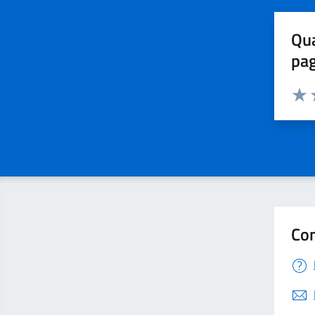
Qua
pa
Valuta 
Valut
V
Con