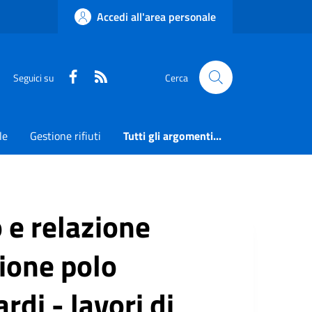
Accedi all'area personale
Faceboook
RSS
Seguici su
Cerca
le
Gestione rifiuti
Tutti gli argomenti...
 e relazione
zione polo
rdi - lavori di