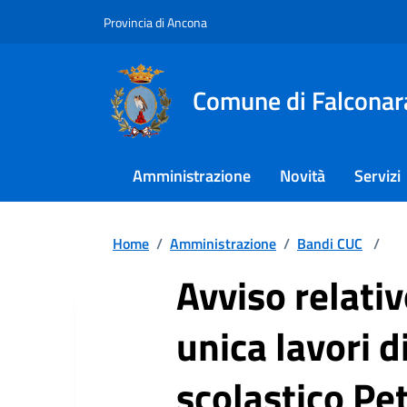
Provincia di Ancona
Comune di Falconar
Amministrazione
Novità
Servizi
Home
/
Amministrazione
/
Bandi CUC
/
Avviso relativ
unica lavori d
scolastico Pet