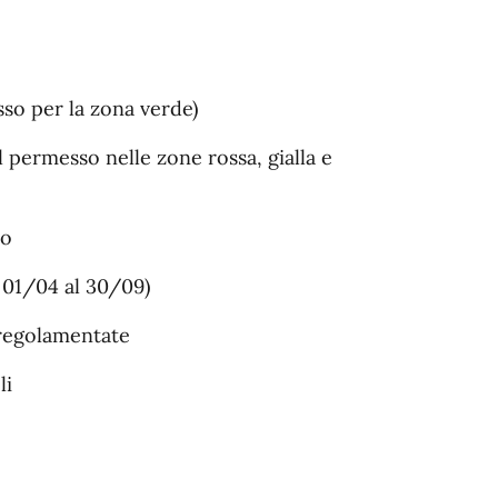
so per la zona verde)
 permesso nelle zone rossa, gialla e
ro
l 01/04 al 30/09)
e regolamentate
li