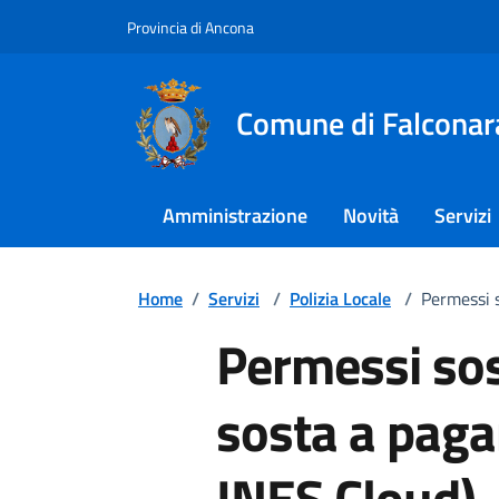
Provincia di Ancona
Comune di Falconar
Amministrazione
Novità
Servizi
Home
/
Servizi
/
Polizia Locale
/
Permessi 
Permessi so
sosta a paga
INES Cloud)